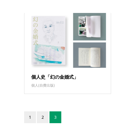
個人史「幻の金婚式」
個人(自費出版)
1
2
3